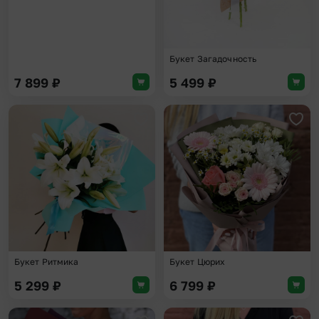
Букет Загадочность
7 899
₽
5 499
₽
Добавить в избранное
Доба
Букет Ритмика
Букет Цюрих
5 299
₽
6 799
₽