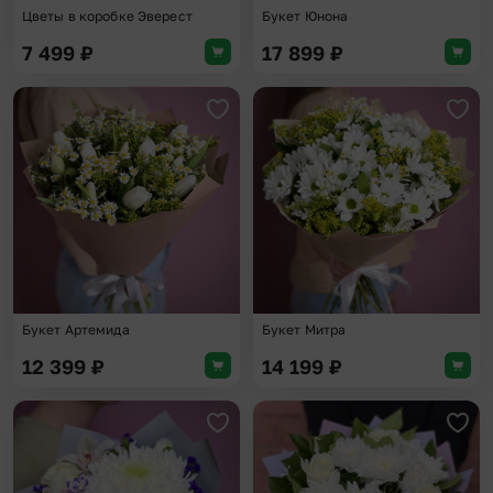
Цветы в коробке Эверест
Букет Юнона
7 499
₽
17 899
₽
Добавить в избранное
Доба
Букет Артемида
Букет Митра
12 399
₽
14 199
₽
Добавить в избранное
Доба