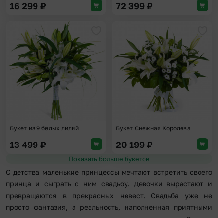
16 299
₽
72 399
₽
Добавить в избранное
Доба
Букет из 9 белых лилий
Букет Снежная Королева
13 499
₽
20 199
₽
Показать больше букетов
С детства маленькие принцессы мечтают встретить своего
принца и сыграть с ним свадьбу. Девочки вырастают и
превращаются в прекрасных невест. Свадьба уже не
просто фантазия, а реальность, наполненная приятными