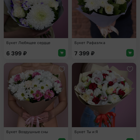
Букет Любящее сердце
Букет Рафаэлка
6 399
₽
7 399
₽
Добавить в избранное
Доба
Букет Воздушные сны
Букет Ты и Я