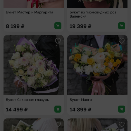
Букет Мастер и Маргарита
Букет из пионовидных роз
Валенсия
8 199
₽
19 399
₽
Добавить в избранное
Доба
Букет Сахарная глазурь
Букет Манго
14 499
₽
14 899
₽
Добавить в избранное
Доба