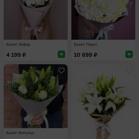
Букет Зефир
Букет Парус
4 199
₽
10 699
₽
Добавить в избранное
Доба
Букет Импульс