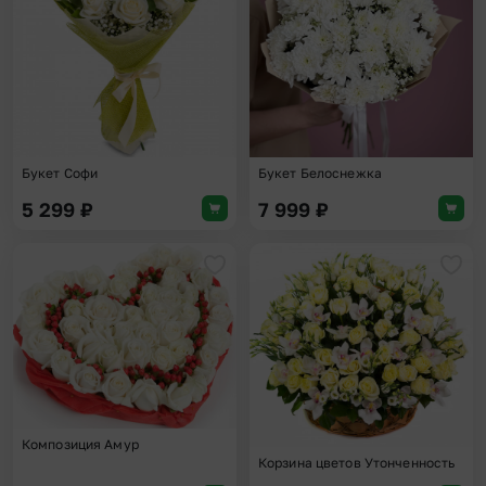
Букет Софи
Букет Белоснежка
5 299
₽
7 999
₽
Добавить в избранное
Доба
Композиция Амур
Корзина цветов Утонченность