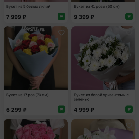
Букет из 5 белых лилий
Букет из 41 розы (50 см)
7 999
₽
9 399
₽
Добавить в избранное
Доба
Букет из 17 роз (70 см)
Букет из белой хризантемы с
зеленью
6 299
₽
4 999
₽
Добавить в избранное
Доба