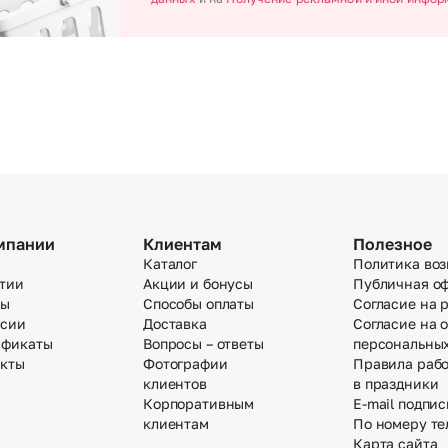
мпании
Клиентам
Полезное
Каталог
Политика воз
тии
Акции и бонусы
Публичная о
вы
Способы оплаты
Согласие на 
нсии
Доставка
Согласие на 
ификаты
Вопросы – ответы
персональны
акты
Фотографии
Правила раб
клиентов
в праздники
Корпоративным
E-mail подпис
клиентам
По номеру те
Карта сайта