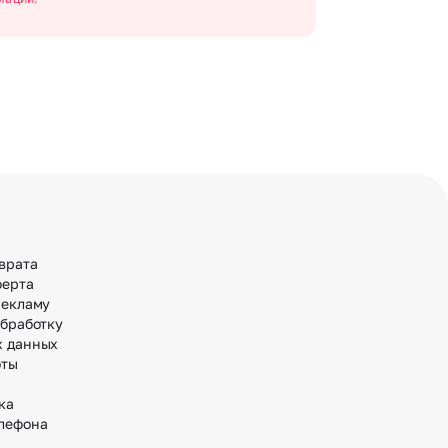
врата
ферта
рекламу
обработку
х данных
оты
ка
лефона