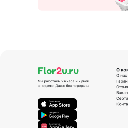
О ко
О нас
Гаран
Мы работаем 24 часа и 7 дней
в неделю. Даже без перерыва!
Отзы
Вака
Серт
Конт