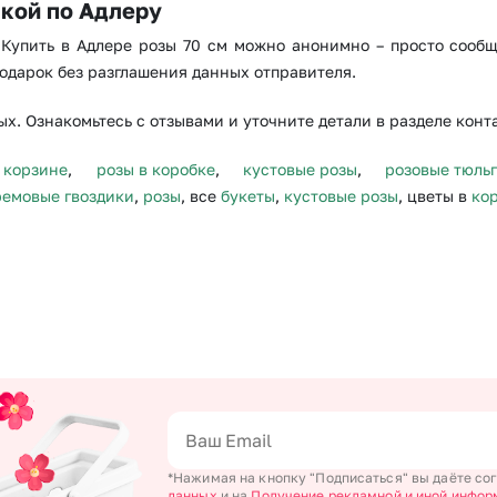
вкой по Адлеру
. Купить в Адлере розы 70 см можно анонимно – просто сооб
одарок без разглашения данных отправителя.
х. Ознакомьтесь с отзывами и уточните детали в разделе конт
 корзине
,
розы в коробке
,
кустовые розы
,
розовые тюль
ремовые гвоздики
,
розы
, все
букеты
,
кустовые розы
, цветы в
ко
*Нажимая на кнопку "Подписаться" вы даёте со
данных
и на
Получение рекламной и иной инфор