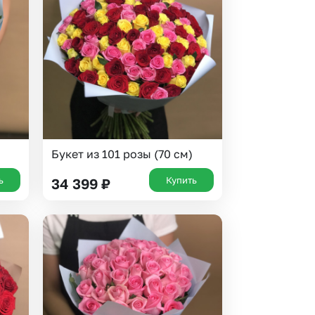
 10000 рублей
рная пятница
Букет из 101 розы (70 см)
ь
Купить
34 399
₽