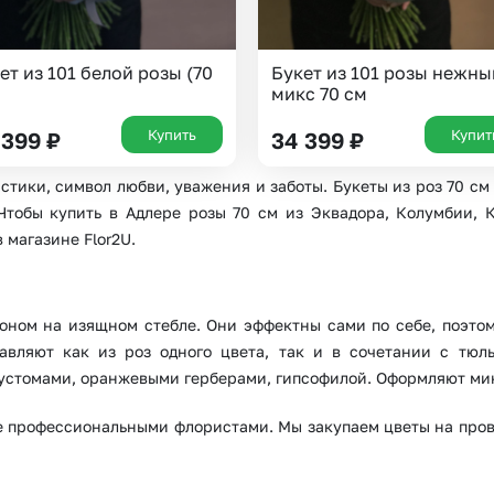
Или выберите из популярных
Москва и МО
Санкт-Петербург
ет из 101 белой розы (70
Букет из 101 розы нежны
микс 70 см
Нижний Новгород
Самара
Купить
Купит
 399
₽
34 399
₽
Казань
Уфа
истики, символ любви, уважения и заботы. Букеты из роз 70 с
Челябинск
Екатеринбург
обы купить в Адлере розы 70 см из Эквадора, Колумбии, Ке
 магазине Flor2U.
Новосибирск
Омск
Волгоград
Воронеж
оном на изящном стебле. Они эффектны сами по себе, поэто
авляют как из роз одного цвета, так и в сочетании с тюл
устомами, оранжевыми герберами, гипсофилой. Оформляют микс
ые профессиональными флористами. Мы закупаем цветы на прове