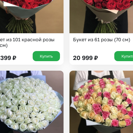
ет из 101 красной розы
Букет из 61 розы (70 см)
 см)
Купить
Купит
 399
₽
20 999
₽
Выберите город доставки