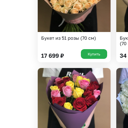
Букет из 51 розы (70 см)
Бук
(70
Купить
17 699
₽
34