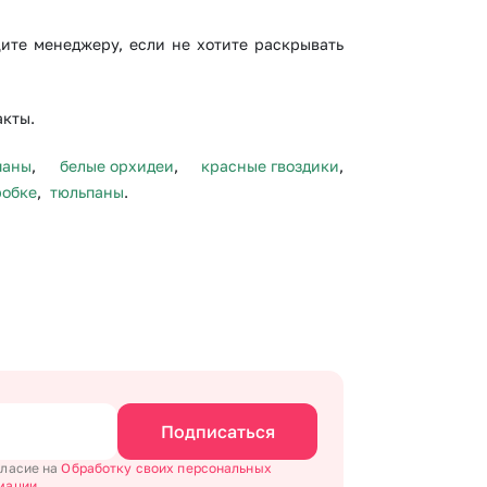
щите менеджеру, если не хотите раскрывать
акты.
паны
,
белые орхидеи
,
красные гвоздики
,
робке
,
тюльпаны
.
Подписаться
гласие на
Обработку своих персональных
мации.