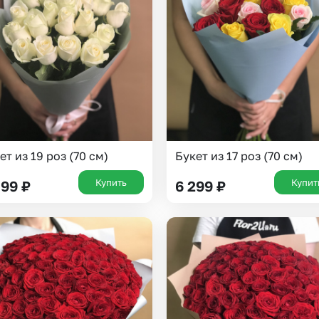
Insta букеты
До
Хиты продаж
Че
Новинки
Все категории
ет из 19 роз (70 см)
Букет из 17 роз (70 см)
Купить
Купит
899
₽
6 299
₽