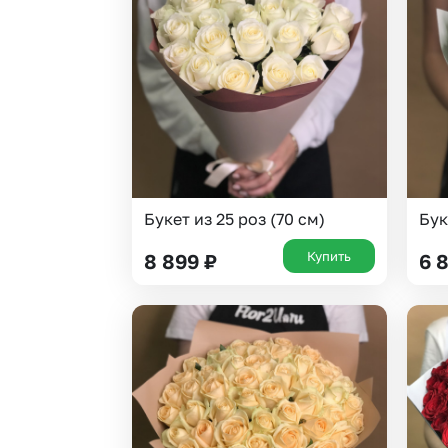
Гвоздики
Статица
Георгины
Суккуленты
Гипсофила
Тюльпаны
Гортензии
Фрезия
Ирисы
Эустома
Каллы
Букет из 25 роз (70 см)
Бук
Купить
8 899
₽
6 