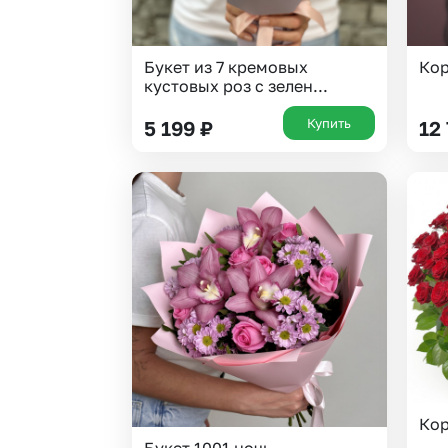
Букет из 7 кремовых
Кор
кустовых роз с зелен...
Купить
5 199
₽
12
Кор