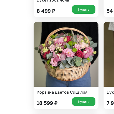
Букет 1001 ночь
Купить
8 499
₽
54
Корзина цветов Сицилия
Бук
Купить
18 599
₽
7 