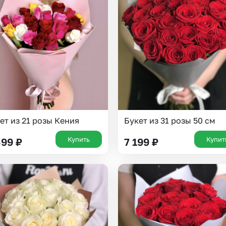
Insta букеты
До
Хиты продаж
Че
Новинки
Все категории
ет из 21 розы Кения
Букет из 31 розы 50 см
Купить
Купит
499
₽
7 199
₽