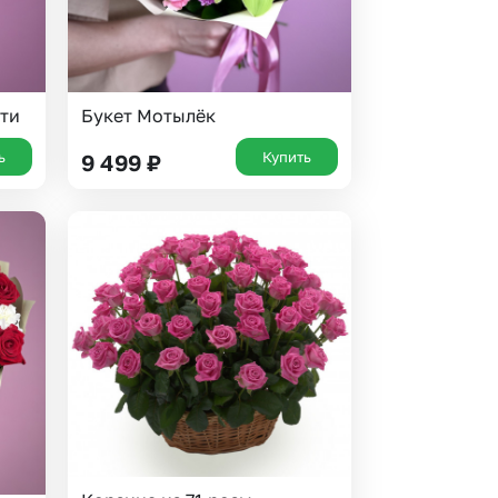
ти
Букет Мотылёк
ь
Купить
9 499
₽