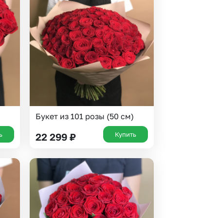
 10000 рублей
рная пятница
Букет из 101 розы (50 см)
ь
Купить
22 299
₽