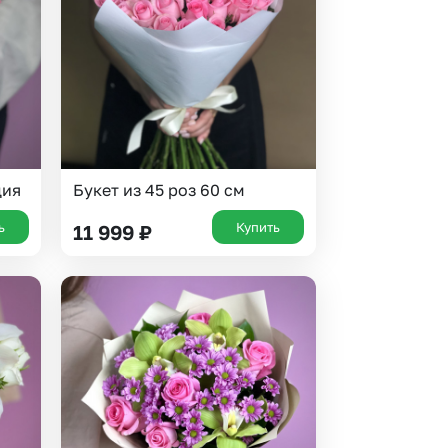
ция
Букет из 45 роз 60 см
ь
Купить
11 999
₽