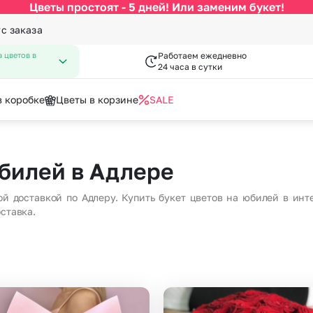
Цветы простоят - 5 дней! Или заменим букет!
ус заказа
 цветов в
Работаем ежедневно
24 часа в сутки
в коробке
Цветы в корзине
SALE
По цвету
Категории
писка из роддома
нфеты к букетам
День Рождения
Открытки
юбилей в Адлере
 Февраля
День Учителя
за
Белые розы
По виду цветка
С
Марта
Новый Год
 доставкой по Адлеру. Купить букет цветов на юбилей в инте
Красные розы
Букеты до 2500 руб
Ав
ставка.
мая
Пасха
Кремовые розы
Распродажа
Цв
пускной
Последний звонок
Разноцветные розы
Букеты от 4000 руб. (премиу
Цв
довщина
Повышение
Розовые розы
Букеты 2500 - 4000 руб.
До
я роза
Букеты 1500 - 2600 руб.
До
Недорогие цветы
До