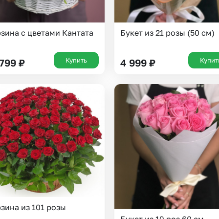
зина с цветами Кантата
Букет из 21 розы (50 см)
Купить
Купит
 799
₽
4 999
₽
зина из 101 розы