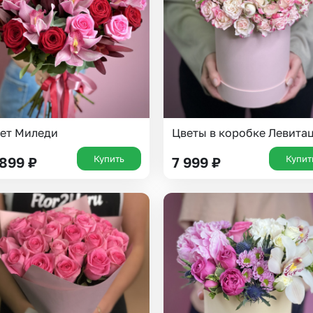
ет Миледи
Цветы в коробке Левита
Купить
Купит
 899
₽
7 999
₽