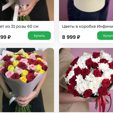
ет из 31 розы 60 см
Цветы в коробке Инфини
Купить
Купит
399
₽
8 999
₽