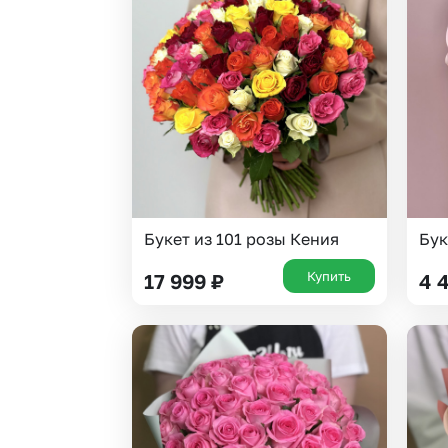
Гвоздики
Статица
Георгины
Суккуленты
Гипсофила
Тюльпаны
Гортензии
Фрезия
Ирисы
Эустома
Каллы
Букет из 101 розы Кения
Бук
Купить
17 999
₽
4 