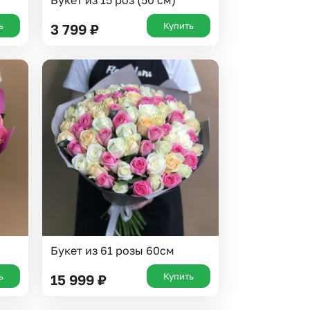
Букет из 15 роз (50 см)
ь
Купить
3 799
₽
Букет из 61 розы 60см
ь
Купить
15 999
₽