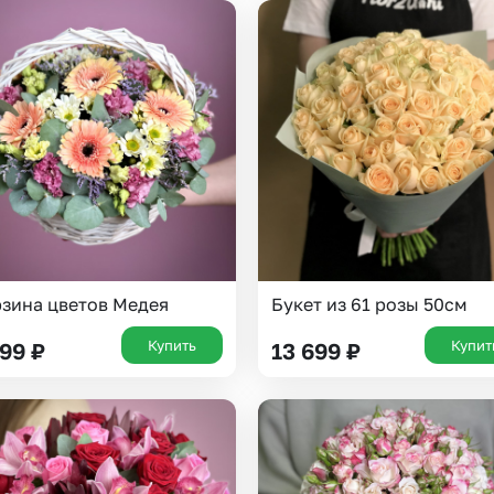
Казань
Уфа
Челябинск
Екатеринбург
Новосибирск
Омск
Волгоград
Воронеж
зина цветов Медея
Букет из 61 розы 50см
Купить
Купит
799
₽
13 699
₽