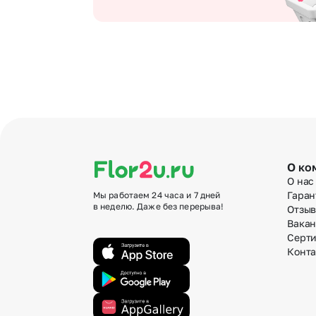
О ко
О нас
Гаран
Мы работаем 24 часа и 7 дней
в неделю. Даже без перерыва!
Отзы
Вака
Серт
Конт