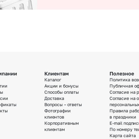
мпании
Клиентам
Полезное
Каталог
Политика воз
тии
Акции и бонусы
Публичная о
вы
Способы оплаты
Согласие на 
нсии
Доставка
Согласие на 
ификаты
Вопросы – ответы
персональны
акты
Фотографии
Правила раб
клиентов
в праздники
Корпоративным
E-mail подпис
клиентам
По номеру те
Карта сайта