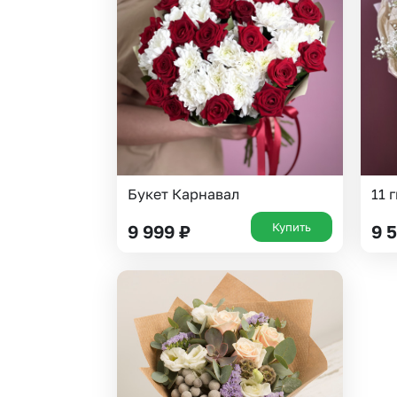
Гвоздики
Статица
Георгины
Суккуленты
Гипсофила
Тюльпаны
Гортензии
Фрезия
Ирисы
Эустома
Каллы
Букет Карнавал
11 
Купить
9 999
₽
9 