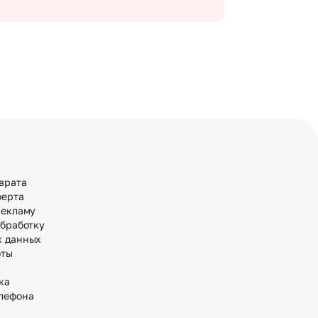
врата
ферта
рекламу
обработку
х данных
оты
ка
лефона