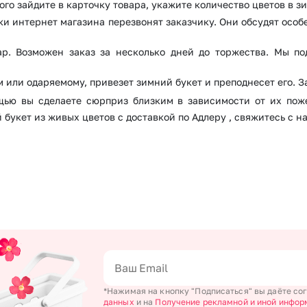
го зайдите в карточку товара, укажите количество цветов в з
и интернет магазина перезвонят заказчику. Они обсудят особ
вар. Возможен заказ за несколько дней до торжества. Мы п
м или одаряемому, привезет зимний букет и преподнесет его. З
щью вы сделаете сюрприз близким в зависимости от их поже
букет из живых цветов с доставкой по Адлеру , свяжитесь с на
*Нажимая на кнопку "Подписаться" вы даёте со
данных
и на
Получение рекламной и иной инфор