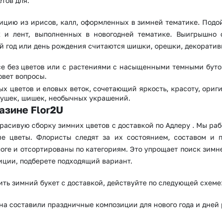
тов для:
Волгоград
Воронеж
ию из ирисов, калл, оформленных в зимней тематике. Подой
к и лент, выполненных в новогодней тематике. Выигрышно с
й год или день рождения считаются шишки, орешки, декоратив
е без цветов или с растениями с насыщенными темными бутон
овет вопросы.
ых цветов и еловых веток, сочетающий яркость, красоту, ориг
рушек, шишек, необычных украшений.
азине Flor2U
 красивую сборку зимних цветов с доставкой по Адлеру . Мы ра
жие цветы. Флористы следят за их состоянием, составом и 
оге и отсортированы по категориям. Это упрощает поиск зимн
иции, подберете подходящий вариант.
ить зимний букет с доставкой, действуйте по следующей схеме
на составили праздничные композиции для нового года и дней