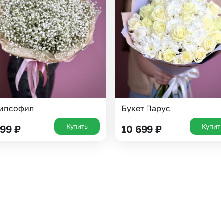
Insta букеты
До
Хиты продаж
Че
Новинки
Все категории
гипсофил
Букет Парус
Купить
Купит
599
₽
10 699
₽