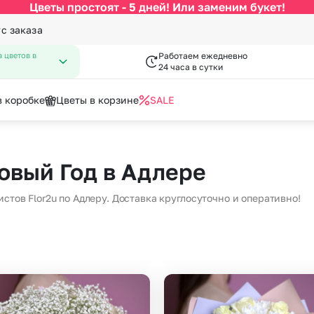
Цветы простоят - 5 дней! Или заменим букет!
ус заказа
 цветов в
Работаем ежедневно
24 часа в сутки
в коробке
Цветы в корзине
SALE
По цвету
Категории
писка из роддома
нфеты к букетам
День Рождения
Открытки
овый Год в Адлере
 Февраля
День Учителя
за
Белые розы
По виду цветка
С
Марта
Новый Год
стов Flor2u по Адлеру. Доставка круглосуточно и оперативно!
Красные розы
Букеты до 2500 руб
Ав
мая
Пасха
Кремовые розы
Распродажа
Цв
пускной
Последний звонок
Разноцветные розы
Букеты от 4000 руб. (премиу
Цв
довщина
Повышение
Розовые розы
Букеты 2500 - 4000 руб.
До
я роза
Букеты 1500 - 2600 руб.
До
Недорогие цветы
До