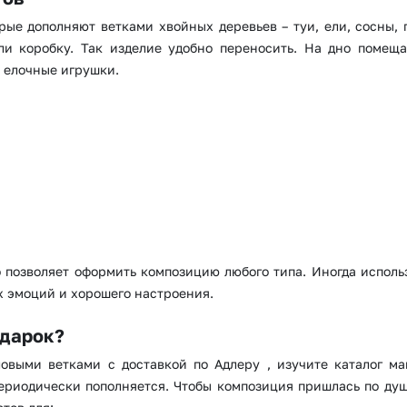
орые дополняют ветками хвойных деревьев – туи, ели, сосны,
и коробку. Так изделие удобно переносить. На дно помеща
 елочные игрушки.
Выберите город доставки
Или выберите из популярных
Москва и МО
Санкт-Петербург
о позволяет оформить композицию любого типа. Иногда испол
Нижний Новгород
Самара
х эмоций и хорошего настроения.
Казань
Уфа
одарок?
овыми ветками с доставкой по Адлеру , изучите каталог ма
Челябинск
Екатеринбург
риодически пополняется. Чтобы композиция пришлась по душе
Новосибирск
Омск