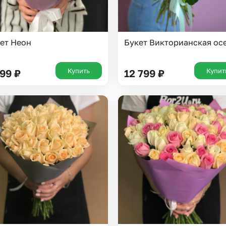
ет Неон
Букет Викторианская ос
Купить
Купит
999
₽
12 799
₽