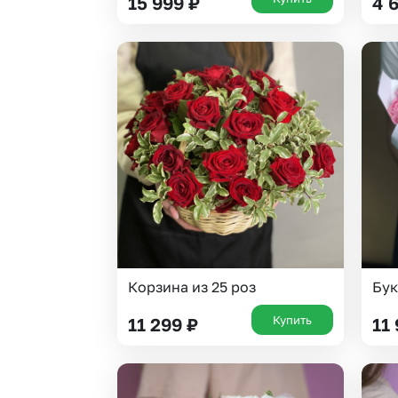
15 999
₽
4 
Корзина из 25 роз
Бук
Купить
11 299
₽
11