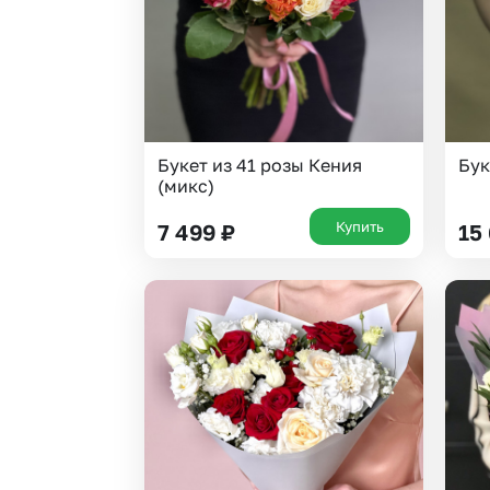
Букет из 41 розы Кения
Бук
(микс)
Купить
7 499
₽
15