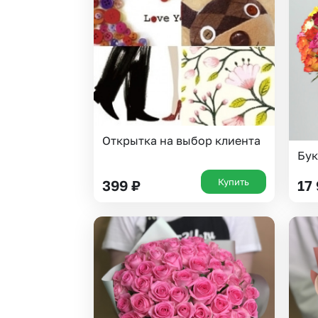
Гвоздики
Статица
Георгины
Суккуленты
Гипсофила
Тюльпаны
Гортензии
Фрезия
Ирисы
Эустома
Каллы
Открытка на выбор клиента
Бук
Купить
399
₽
17