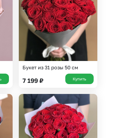
 10000 рублей
рная пятница
Букет из 31 розы 50 см
ь
Купить
7 199
₽