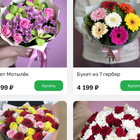
Казань
Уфа
Челябинск
Екатеринбург
Новосибирск
Омск
Волгоград
Воронеж
ет Мотылёк
Букет из 7 гербер
Купить
Купит
499
₽
4 199
₽