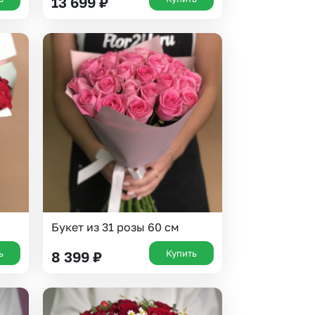
13 699
₽
Букет из 31 розы 60 см
ь
Купить
8 399
₽