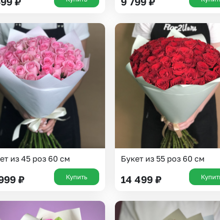
699
₽
9 799
₽
Выберите город доставки
ет из 45 роз 60 см
Букет из 55 роз 60 см
Купить
Купит
 999
₽
14 499
₽
Или выберите из популярных
Москва и МО
Санкт-Петербург
Нижний Новгород
Самара