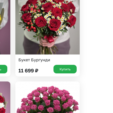
Букет Бургунди
ь
Купить
11 699
₽