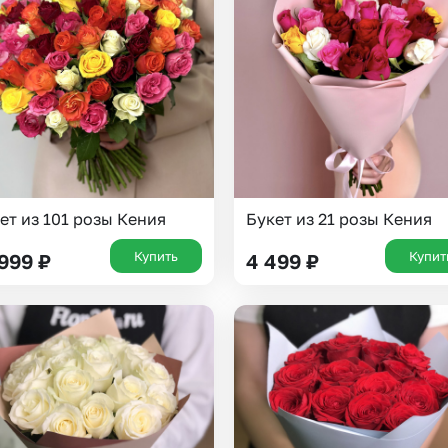
Insta букеты
До
Хиты продаж
Че
Новинки
Все категории
ет из 101 розы Кения
Букет из 21 розы Кения
Купить
Купит
 999
₽
4 499
₽