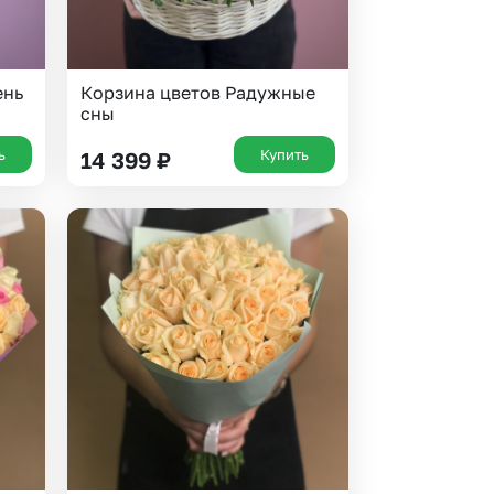
ень
Корзина цветов Радужные
сны
ь
Купить
14 399
₽