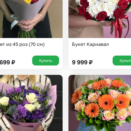
ет из 45 роз (70 см)
Букет Карнавал
Купить
Купит
 699
₽
9 999
₽